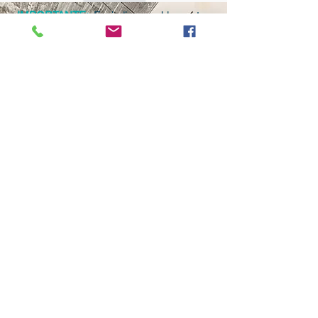
IMPORTANTE:
Es indispensable contar
con las herramientas tecnológicas
necesarias en casa, como computadora
o tablet, bocinas o monitores, conexión a
internet, etc. Para realizar las prácticas y
tareas asignadas por el profesor.
COSTO:
$2000 pesos por módulo.
INSCRIPCIÓN:
Gratuita.
DURACIÓN:
4 sesiones de 2 hrs. vía
zoom.
DIRIGIDO A:
Público en general, con
o sin conocimientos musicales
previos.
Comunidad
Aviso de privacidad
Conoce a tus maestros