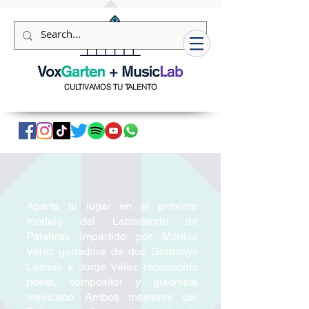
559589859550081
CULTIVAMOS TU TALENTO
ESCUELA DE MÚSICA
Aparta tu lugar en el próximo
módulo del Laboratorio de
Palabras impartido por Mónica
Vélez ganadora de dos Grammys
Latinos y Jorge Vélez reconocido
poeta, compositor y guionista
mexicano. Ambos maestros del